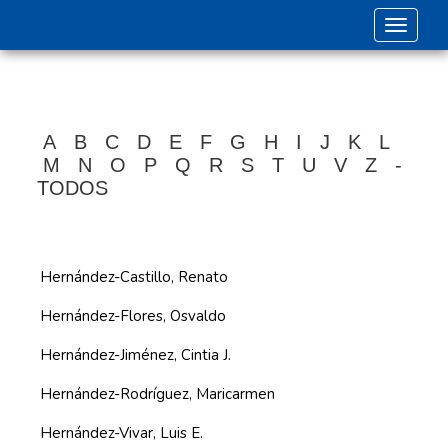
Toggle 
A
B
C
D
E
F
G
H
I
J
K
L
M
N
O
P
Q
R
S
T
U
V
Z
-
TODOS
Hernández-Castillo, Renato
Hernández-Flores, Osvaldo
Hernández-Jiménez, Cintia J.
Hernández-Rodríguez, Maricarmen
Hernández-Vivar, Luis E.