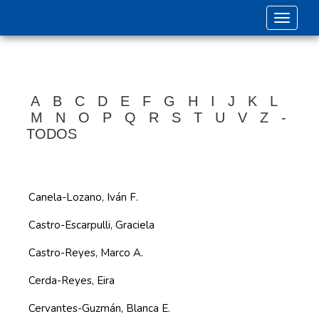
Toggle 
A
B
C
D
E
F
G
H
I
J
K
L
M
N
O
P
Q
R
S
T
U
V
Z
-
TODOS
Canela-Lozano, Iván F.
Castro-Escarpulli, Graciela
Castro-Reyes, Marco A.
Cerda-Reyes, Eira
Cervantes-Guzmán, Blanca E.