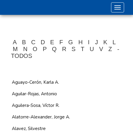
Toggle 
A
B
C
D
E
F
G
H
I
J
K
L
M
N
O
P
Q
R
S
T
U
V
Z
-
TODOS
Aguayo-Cerón, Karla A.
Aguilar-Rojas, Antonio
Aguilera-Sosa, Víctor R.
Alatorre-Alexander, Jorge A.
Alavez, Silvestre